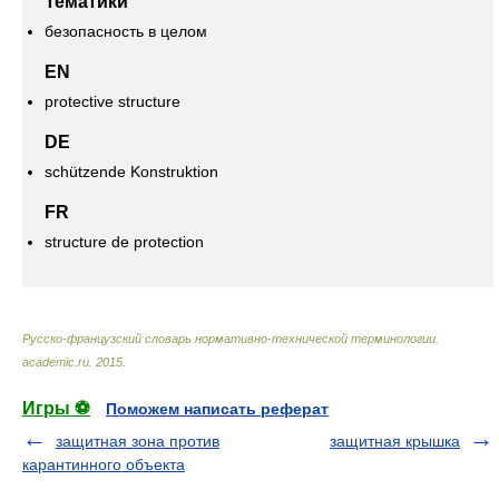
Тематики
безопасность в целом
EN
protective structure
DE
schützende Konstruktion
FR
structure de protection
Русско-французский словарь нормативно-технической терминологии
.
academic.ru
.
2015
.
Игры ⚽
Поможем написать реферат
защитная зона против
защитная крышка
карантинного объекта